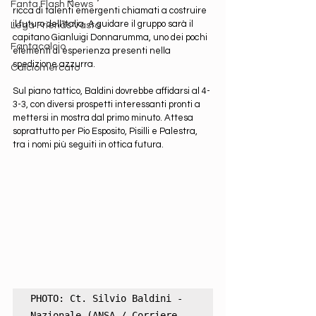
Fanta Flash News
ricca di talenti emergenti chiamati a costruire 
il futuro dell'Italia. A guidare il gruppo sarà il 
Lega Friends Vasto
capitano Gianluigi Donnarumma, uno dei pochi 
Fantacalcio
elementi di esperienza presenti nella 
spedizione azzurra.
Calciomercato
Sul piano tattico, Baldini dovrebbe affidarsi al 4-
3-3, con diversi prospetti interessanti pronti a 
mettersi in mostra dal primo minuto. Attesa 
soprattutto per Pio Esposito, Pisilli e Palestra, 
tra i nomi più seguiti in ottica futura.
PHOTO: Ct. Silvio Baldini - 
Nazionale (ANSA / Corriere 