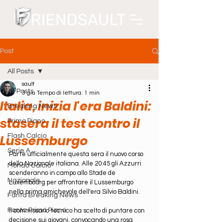
Post
All Posts
sault
All Posts
3 giu
Tempo di lettura: 1 min
Italia, inizia l'era Baldini:
Breaking News
stasera il test contro il
Primo Piano
Lussemburgo
Flash Calcio
Serie A
Parte ufficialmente questa sera il nuovo corso 
della Nazionale italiana. Alle 20:45 gli Azzurri 
Mondo Calcio
scenderanno in campo allo Stade de 
Nazionale
Luxembourg per affrontare il Lussemburgo 
nella prima amichevole dell'era Silvio Baldini.
Fanta Breaking News
Fanta Primo Piano
Il commissario tecnico ha scelto di puntare con 
decisione sui giovani, convocando una rosa 