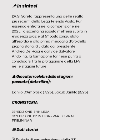
📌 In sintesi
L'A.S. Soreta rappresenta una delle realtà
più recenti della Lega Friends Vasto. Pur
essendo entrata nella competizione nel
2023, la società ha saputo mettersi subito in
evidenza grazie al 5º posto conquistato
all'esordio e alla prima medaglia d'oro della
propria storia. Guidata dal presidente
Andrea De Rosa e dal vice Salvatore
Andolina, la formazione torinese punta a
consolidarsi tra le protagoniste della LFV
nelle stagioni future.
👤 Giocatori celebri delle stagioni
passate (date ritiro):
Danilo D'Ambrosio (7/25), Jakub Jankto (8/25)
CRONISTORIA
33° EDIZIONE 5° IN LEGA -
34° EDIZIONE 12° IN LEGA - PARTECIPA AI
PRELIMINARI
📅 Dati storici
​🗓️ Periodo di partecipazione: dalla 33°