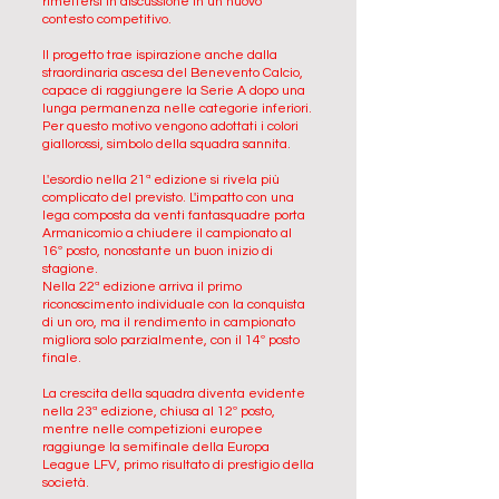
rimettersi in discussione in un nuovo
contesto competitivo.
Il progetto trae ispirazione anche dalla
straordinaria ascesa del Benevento Calcio,
capace di raggiungere la Serie A dopo una
lunga permanenza nelle categorie inferiori.
Per questo motivo vengono adottati i colori
giallorossi, simbolo della squadra sannita.
L'esordio nella 21ª edizione si rivela più
complicato del previsto. L'impatto con una
lega composta da venti fantasquadre porta
Armanicomio a chiudere il campionato al
16º posto, nonostante un buon inizio di
stagione.
Nella 22ª edizione arriva il primo
riconoscimento individuale con la conquista
di un oro, ma il rendimento in campionato
migliora solo parzialmente, con il 14º posto
finale.
La crescita della squadra diventa evidente
nella 23ª edizione, chiusa al 12º posto,
mentre nelle competizioni europee
raggiunge la semifinale della Europa
League LFV, primo risultato di prestigio della
società.