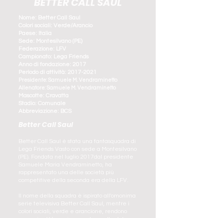
BETTER CALL SAUL
Nome: Better Call Saul
Colori sociali: Verde/Arancio
Paese: Italia
Sede: Montesilvano (PE)
Federazione: LFV
Campionato: Lega Friends
Anno di fondazione: 2017
Periodo di attività:
2017-2021
Presidente: Samuele M. Vendraminetto
Allenatore: Samuele M. Vendraminetto
Mascotte: Cravatta
Stadio: Comunale
Abbreviazione: BCS
Better Call Saul
Better Call Saul è stata una fantasquadra di
Lega Friends Vasto con sede a Montesilvano
(PE). Fondata nel luglio 2017dal presidente
Samuele Maria Vendraminetto, ha
rappresentato una delle società più
competitive della seconda era della LFV.
Il nome della squadra è ispirato all'omonima
serie televisiva Better Call Saul, mentre i
colori sociali, verde e arancione, rendono