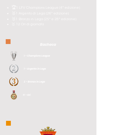
🏆
1 LFV Champions League (4ª edizione)
🥈
1 Argento di Lega (26ª edizione)
🥉
1 Bronzo in Lega (25ª e 28ª edizione)
🥇 12 Ori di giornata
Bacheca
1 - Champions League
1 - Argento in Lega
2 - Bronzo in Lega
11 - Ori