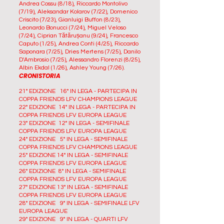
Andrea Cossu (8/18), Riccardo Montolivo
(7/19), Aleksandar Kolarov (7/22), Domenico
Criscito (7/23), Gianluigi Buffon (8/23),
Leonardo Bonucci (7/24), Miguel Veloso
(7/24), Ciprian Tătărușanu (9/24), Francesco
Caputo (1/25), Andrea Conti (4/25), Riccardo
Saponara (7/25), Dries Mertens (7/25), Danilo
D'Ambrosio (7/25), Alessandro Florenzi (8/25),
Albin Ekdal (1/26), Ashley Young (7/26).
CRONISTORIA
21° EDIZIONE 16° IN LEGA - PARTECIPA IN
COPPA FRIENDS LFV CHAMPIONS LEAGUE
22° EDIZIONE 14° IN LEGA - PARTECIPA IN
COPPA FRIENDS LFV EUROPA LEAGUE
23° EDIZIONE 12° IN LEGA - SEMIFINALE
COPPA FRIENDS LFV EUROPA LEAGUE
24° EDIZIONE 5° IN LEGA - SEMIFINALE
COPPA FRIENDS LFV CHAMPIONS LEAGUE
25° EDIZIONE 14° IN LEGA - SEMIFINALE
COPPA FRIENDS LFV EUROPA LEAGUE
26° EDIZIONE 8° IN LEGA - SEMIFINALE
COPPA FRIENDS LFV EUROPA LEAGUE
27° EDIZIONE 13° IN LEGA - SEMIFINALE
COPPA FRIENDS LFV EUROPA LEAGUE
28° EDIZIONE 9° IN LEGA - SEMIFINALE LFV
EUROPA LEAGUE
29° EDIZIONE 9° IN LEGA - QUARTI LFV