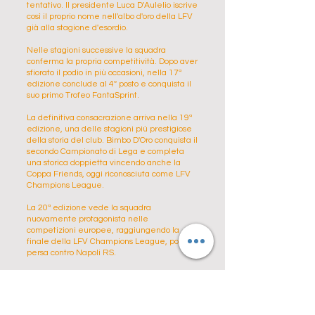
tentativo. Il presidente Luca D'Aulelio iscrive
così il proprio nome nell'albo d'oro della LFV
già alla stagione d'esordio.
Nelle stagioni successive la squadra
conferma la propria competitività. Dopo aver
sfiorato il podio in più occasioni, nella 17ª
edizione conclude al 4º posto e conquista il
suo primo Trofeo FantaSprint.
La definitiva consacrazione arriva nella 19ª
edizione, una delle stagioni più prestigiose
della storia del club. Bimbo D'Oro conquista il
secondo Campionato di Lega e completa
una storica doppietta vincendo anche la
Coppa Friends, oggi riconosciuta come LFV
Champions League.
La 20ª edizione vede la squadra
nuovamente protagonista nelle
competizioni europee, raggiungendo la
finale della LFV Champions League, poi
persa contro Napoli RS.
Dopo alcune stagioni caratterizzate da
risultati alterni in campionato, il club torna ai
vertici nella 24ª edizione, chiudendo al 2º
posto e riconquistando la qualificazione alla