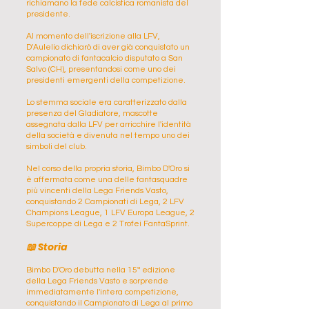
richiamano la fede calcistica romanista del
presidente.
Al momento dell'iscrizione alla LFV,
D'Aulelio dichiarò di aver già conquistato un
campionato di fantacalcio disputato a San
Salvo (CH), presentandosi come uno dei
presidenti emergenti della competizione.
Lo stemma sociale era caratterizzato dalla
presenza del Gladiatore, mascotte
assegnata dalla LFV per arricchire l'identità
della società e divenuta nel tempo uno dei
simboli del club.
Nel corso della propria storia, Bimbo D'Oro si
è affermata come una delle fantasquadre
più vincenti della Lega Friends Vasto,
conquistando 2 Campionati di Lega, 2 LFV
Champions League, 1 LFV Europa League, 2
Supercoppe di Lega e 2 Trofei FantaSprint.
📖 Storia
Bimbo D'Oro debutta nella 15ª edizione
della Lega Friends Vasto e sorprende
immediatamente l'intera competizione,
conquistando il Campionato di Lega al primo