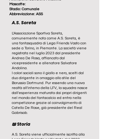
Mascotte:
Stadio: Comunale
Abbreviazione: ASS
A.S. Soreta
L'Associazione Sportiva Soreta,
comunemente nota come A.S. Soreta, è
una fantasquadra di Lega Friends Vasto con
sede a Torino, in Piemonte. La società viene
registrata nel luglio 2023 dal presidente
Andrea De Rosa, affiancato dal
vicepresidente e allenatore Salvatore
Andolina.
I colori sociali sono il giallo e nero, scelti dal
duo dirigente in omaggio allo stile del
Borussia Dortmund. Pur essendo una nuova
realtà all'interno della LFV, la squadra nasce
dall'esperienza maturata dai propri dirigenti
nel mondo del fantacalcio ed entra nella
competizione grazie al coinvolgimento di
Catello De Rose, già presidente del Real
Gabrisab.
📖 Storia
A.S. Soreta viene ufficialmente iscritta alla