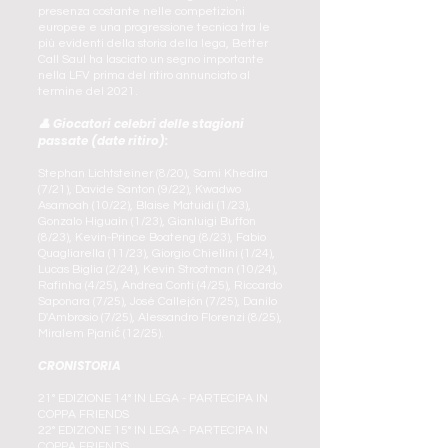
presenza costante nelle competizioni
europee e una progressione tecnica tra le
più evidenti della storia della lega, Better
Call Saul ha lasciato un segno importante
nella LFV prima del ritiro annunciato al
termine del 2021.
👤 Giocatori celebri delle stagioni
passate (date ritiro):
Stephan Lichtsteiner (8/20), Sami Khedira
(7/21), Davide Santon (9/22), Kwadwo
Asamoah (10/22), Blaise Matuidi (1/23),
Gonzalo Higuaín (1/23), Gianluigi Buffon
(8/23), Kevin-Prince Boateng (8/23), Fabio
Quagliarella (11/23), Giorgio Chiellini (1/24),
Lucas Biglia (2/24), Kevin Strootman (10/24),
Rafinha (4/25), Andrea Conti (4/25), Riccardo
Saponara (7/25), José Callejón (7/25), Danilo
D'Ambrosio (7/25), Alessandro Florenzi (8/25),
Miralem Pjanić (12/25).
CRONISTORIA
21° EDIZIONE 14° IN LEGA - PARTECIPA IN
COPPA FRIENDS
22° EDIZIONE 15° IN LEGA - PARTECIPA IN
COPPA FRIENDS