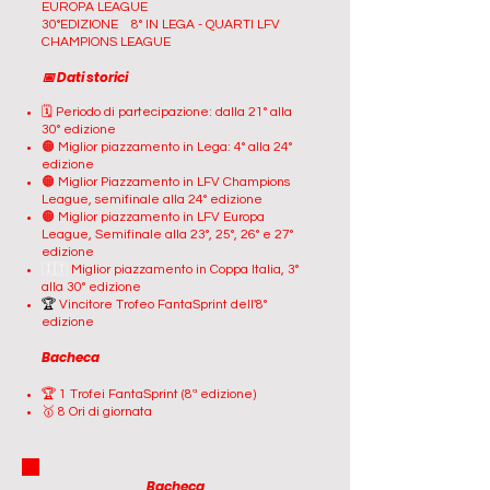
EUROPA LEAGUE
30°EDIZIONE 8° IN LEGA - QUARTI LFV
CHAMPIONS LEAGUE
📅 Dati storici
🗓️ Periodo di partecipazione:
dalla 21° alla
30° edizione
🟠 Miglior piazzamento in Lega:
4° alla 24°
edizione
🟠
Miglior Piazzamento in LFV Champions
League, semifinale alla 24° edizione
🟠
Miglior piazzamento in LFV Europa
League, Semifinale alla 23°, 25°, 26° e 27°
edizione
🇮🇹
Miglior piazzamento in Coppa Italia, 3°
alla 30° edizione
🏆
Vincitore Trofeo FantaSprint dell'8°
edizione
Bacheca
🏆 1 Trofei FantaSprint (8ª edizione)
🥇 8 Ori di giornata
Bacheca