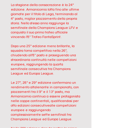
La stagione della consacrazione è la 24ª
edizione. Armanicomio lotta fino alle ultime
giornate per il titolo di Lega, terminando al
4º posto, miglior piazzamento della propria
storia. Nello stesso anno raggiunge la
semifinale della Champions League LFV e
conquista il suo primo trofeo ufficiale
vincendo l'8º Trofeo FantaSprint.
Dopo una 25ª edizione meno brillante, la
squadra torna competitiva nella 26ª,
chiudendo all'8º posto e proseguendo una
straordinaria continuità nelle competizioni
europee, raggiungendo la quarta
semifinale consecutiva tra Champions
League ed Europa League.
Le 27ª, 28ª e 29ª edizione confermano un
rendimento altalenante in campionato, con
piazzamenti tra il 9º e il 13º posto, ma
Armanicomio continua a essere protagonista
nelle coppe continentali, qualificandosi per
otto edizioni consecutivealle competizioni
europee e raggiungendo
complessivamente sette semifinali tra
Champions League ed Europa League.