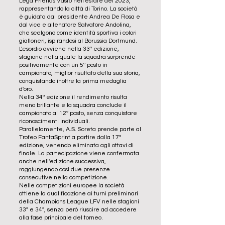
Lega Friends Vasto nell'estate del 2023,
rappresentando la città di Torino. La società
è guidata dal presidente Andrea De Rosa e
dal vice e allenatore Salvatore Andolina,
che scelgono come identità sportiva i colori
gialloneri, ispirandosi al Borussia Dortmund.
L'esordio avviene nella 33ª edizione,
stagione nella quale la squadra sorprende
positivamente con un 5º posto in
campionato, miglior risultato della sua storia,
conquistando inoltre la prima medaglia
d'oro.
Nella 34ª edizione il rendimento risulta
meno brillante e la squadra conclude il
campionato al 12º posto, senza conquistare
riconoscimenti individuali.
Parallelamente, A.S. Soreta prende parte al
Trofeo FantaSprint a partire dalla 17ª
edizione, venendo eliminata agli ottavi di
finale. La partecipazione viene confermata
anche nell'edizione successiva,
raggiungendo così due presenze
consecutive nella competizione.
Nelle competizioni europee la società
ottiene la qualificazione ai turni preliminari
della Champions League LFV nelle stagioni
33ª e 34ª, senza però riuscire ad accedere
alla fase principale del torneo.