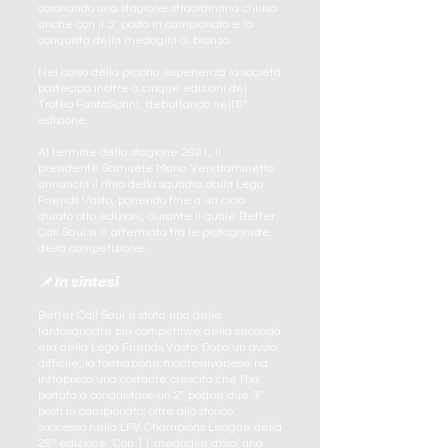
coronando una stagione straordinaria chiusa
anche con il 3º posto in campionato e la
conquista della medaglia di bronzo.
Nel corso della propria esperienza la società
partecipa inoltre a cinque edizioni del
Trofeo FantaSprint, debuttando nell'8ª
edizione.
Al termine della stagione 2021, il
presidente Samuele Maria Vendraminetto
annuncia il ritiro della squadra dalla Lega
Friends Vasto, ponendo fine a un ciclo
durato otto edizioni, durante il quale Better
Call Saul si è affermata tra le protagoniste
della competizione.
📌 In sintesi
Better Call Saul è stata una delle
fantasquadre più competitive della seconda
era della Lega Friends Vasto. Dopo un avvio
difficile, la formazione montesilvanese ha
intrapreso una costante crescita che l'ha
portata a conquistare un 2º postoe due 3º
posti in campionato, oltre allo storico
successo nella LFV Champions League della
28ª edizione. Con 11 medaglie d'oro, una