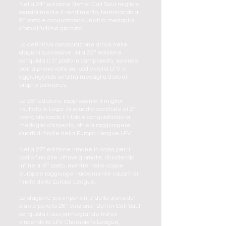
Nella 24ª edizione Better Call Saul migliora
sensibilmente il rendimento, terminando al
9º posto e conquistando un'altra medaglia
d'oro all'ultima giornata.
La definitiva consacrazione arriva nelle
stagioni successive. Alla 25ª edizione
conquista il 3º posto in campionato, salendo
per la prima volta sul podio della LFV e
aggiungendo un'altra medaglia d'oro al
proprio palmarès.
La 26ª edizione rappresenta il miglior
risultato in Lega: la squadra conclude al 2º
posto, sfiorando il titolo e conquistando la
medaglia d'argento, oltre a raggiungere i
quarti di finale della Europa League LFV.
Nella 27ª edizione rimane in corsa per il
podio fino alle ultime giornate, chiudendo
infine al 6º posto, mentre nelle coppe
europee raggiunge nuovamente i quarti di
finale della Europa League.
La stagione più importante della storia del
club è però la 28ª edizione. Better Call Saul
conquista il suo primo grande trofeo
vincendo la LFV Champions League,