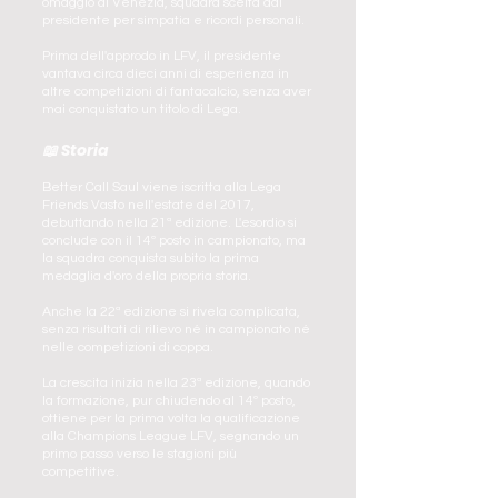
omaggio al Venezia, squadra scelta dal
presidente per simpatia e ricordi personali.
Prima dell'approdo in LFV, il presidente
vantava circa dieci anni di esperienza in
altre competizioni di fantacalcio, senza aver
mai conquistato un titolo di Lega.
📖 Storia
Better Call Saul viene iscritta alla Lega
Friends Vasto nell'estate del 2017,
debuttando nella 21ª edizione. L'esordio si
conclude con il 14º posto in campionato, ma
la squadra conquista subito la prima
medaglia d'oro della propria storia.
Anche la 22ª edizione si rivela complicata,
senza risultati di rilievo né in campionato né
nelle competizioni di coppa.
La crescita inizia nella 23ª edizione, quando
la formazione, pur chiudendo al 14º posto,
ottiene per la prima volta la qualificazione
alla Champions League LFV, segnando un
primo passo verso le stagioni più
competitive.