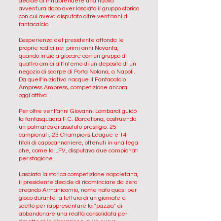
decide di intraprendere una nuova
avventura dopo aver lasciato il gruppo storico
con cui aveva disputato oltre vent'anni di
fantacalcio.
L'esperienza del presidente affonda le
proprie radici nei primi anni Novanta,
quando iniziò a giocare con un gruppo di
quattro amici all'interno di un deposito di un
negozio di scarpe di Porta Nolana, a Napoli.
Da quell'iniziativa nacque il Fantacalcio
Ampress Ampress, competizione ancora
oggi attiva.
Per oltre vent'anni Giovanni Lombardi guidò
la fantasquadra F.C. Barcellona, costruendo
un palmarès di assoluto prestigio: 25
campionati, 23 Champions League e 14
titoli di capocannoniere, ottenuti in una lega
che, come la LFV, disputava due campionati
per stagione.
Lasciata la storica competizione napoletana,
il presidente decide di ricominciare da zero
creando Armanicomio, nome nato quasi per
gioco durante la lettura di un giornale e
scelto per rappresentare la "pazzia" di
abbandonare una realtà consolidata per