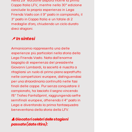
Nella 29ª edizione disputa inoltre la prima
Coppa Italia LFV, mentre nella 30ª edizione
conclude la propria esperienza in Lega
Friends Vasto con il 9º posto in campionato, il
3º posto in Coppa Italia e un totale di 2
medaglie d'oro, chiudendo un ciclo durato
dieci stagioni.
📌 In sintesi
Armanicomio rappresenta una delle
esperienze più particolari nella storia della
Lega Friends Vasto. Nata dall'enorme
bagaglio di esperienza del presidente
Giovanni Lombardi, la società è riuscita a
ritagliarsi un ruolo di primo piano soprattutto
nelle competizioni europee, distinguendosi
per una straordinaria continuità nelle fasi
finali delle coppe. Pur senza conquistare il
campionato, ha lasciato il segno vincendo
l'8º Trofeo FantaSprint, raggiungendo sette
semifinali europee, ottenendo il 4º posto in
Lega e diventando la prima fantasquadra
beneventana della storia della LFV.
👤 Giocatori celebri delle stagioni
passate (date ritiro):