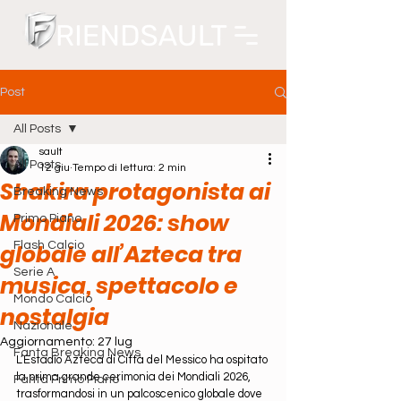
Post
All Posts
sault
All Posts
12 giu
Tempo di lettura: 2 min
Shakira protagonista ai
Breaking News
Mondiali 2026: show
Primo Piano
globale all’Azteca tra
Flash Calcio
Serie A
musica, spettacolo e
Mondo Calcio
nostalgia
Nazionale
Aggiornamento:
27 lug
Fanta Breaking News
L’Estadio Azteca di Città del Messico ha ospitato 
la prima grande cerimonia dei Mondiali 2026, 
Fanta Primo Piano
trasformandosi in un palcoscenico globale dove 