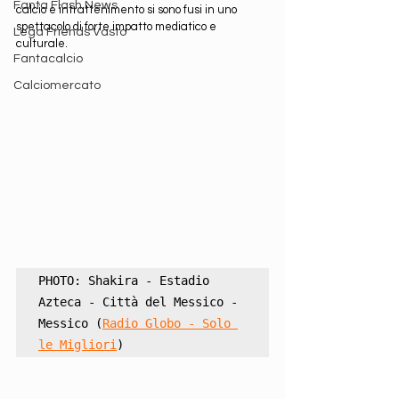
Fanta Flash News
calcio e intrattenimento si sono fusi in uno 
spettacolo di forte impatto mediatico e 
Lega Friends Vasto
culturale.
Fantacalcio
Calciomercato
PHOTO: Shakira - Estadio 
Azteca - Città del Messico - 
Messico (
Radio Globo - Solo 
le Migliori
)