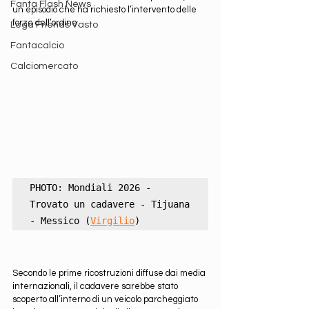
Fanta Flash News
un episodio che ha richiesto l’intervento delle 
forze dell’ordine.
Lega Friends Vasto
Fantacalcio
Calciomercato
PHOTO: Mondiali 2026 - 
Trovato un cadavere - Tijuana 
- Messico (
Virgilio
)
Secondo le prime ricostruzioni diffuse dai media 
internazionali, il cadavere sarebbe stato 
scoperto all’interno di un veicolo parcheggiato 