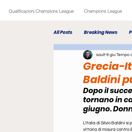
Qualificazioni Champions League
Champions League
All Posts
Breaking News
P
sault
6 giu
Tempo di
Fanta Breaking News
Fan
Grecia-It
Baldini 
Calciomercato
Dopo il succe
tornano in c
giugno. Donn
L'Italia di Silvio Baldini
vittoria di misura contro