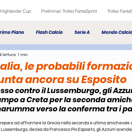
Highlander Cup
Preliminari Trofeo FantaSprint
Trofeo Fanta
rimo Piano
Flash Calcio
Serie A
Mondo Calci
 lettura: 1 min
ta Primo Piano
Fanta Flash News
Lega Friends Va
alia, le probabili formazi
punta ancora su Esposito
sso contro il Lussemburgo, gli Azzur
ampo a Creta per la seconda amiche
arumma verso la conferma tra i pal
 si prepara ad affrontare la Grecia nella seconda e ultima amichevole 
 il Lussemburgo, decisa da Francesco Pio Esposito, gli Azzurri scend