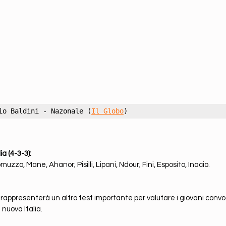
io Baldini - Nazonale (
Il Globo
)
a (4-3-3):
zzo, Mane, Ahanor; Pisilli, Lipani, Ndour; Fini, Esposito, Inacio.
 rappresenterà un altro test importante per valutare i giovani convoc
 nuova Italia.