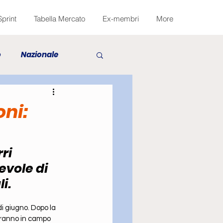
Sprint
Tabella Mercato
Ex-membri
More
o
Nazionale
sto
Fantacalcio
oni:
ri 
vole di 
i.
di giugno. Dopo la 
eranno in campo 