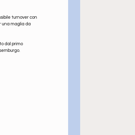
ibile turnover con 
r una maglia da 
to dal primo 
ussemburgo.