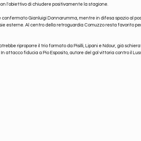
n l'obiettivo di chiudere positivamente la stagione.
re confermato Gianluigi Donnarumma, mentre in difesa spazio al poss
rsie esterne. Al centro della retroguardia Comuzzo resta favorito pe
ebbe riproporre il trio formato da Pisilli, Lipani e Ndour, già schiera
 In attacco fiducia a Pio Esposito, autore del gol vittoria contro il L