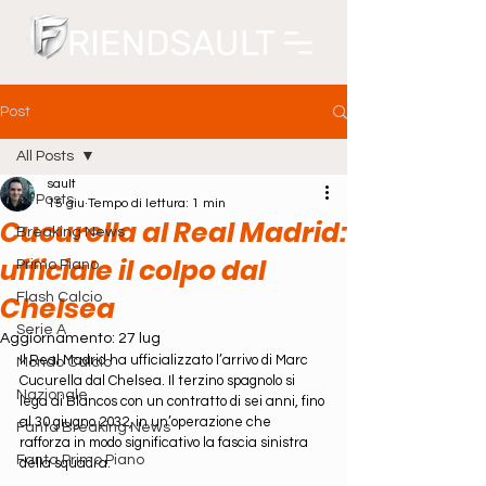
Post
All Posts
sault
All Posts
15 giu
Tempo di lettura: 1 min
Cucurella al Real Madrid:
Breaking News
ufficiale il colpo dal
Primo Piano
Chelsea
Flash Calcio
Serie A
Aggiornamento:
27 lug
Il Real Madrid ha ufficializzato l’arrivo di Marc 
Mondo Calcio
Cucurella dal Chelsea. Il terzino spagnolo si 
Nazionale
lega ai Blancos con un contratto di sei anni, fino 
al 30 giugno 2032, in un’operazione che 
Fanta Breaking News
rafforza in modo significativo la fascia sinistra 
Fanta Primo Piano
della squadra.