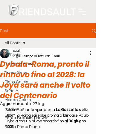
Post
All Posts
sault
All Posts
2 giu
Tempo di lettura: 1 min
Dybala-Roma, pronto il
Breaking News
rinnovo fino al 2028: la
Primo Piano
Joya sarà anche il volto
Flash Calcio
Serie A
del Centenario
Mondo Calcio
Aggiornamento:
27 lug
Nazionale
Secondo quanto riportato da 
La Gazzetta dello 
Sport
, la Roma sarebbe pronta a blindare Paulo 
Fanta Breaking News
Dybala con un nuovo accordo fino al 
30 giugno 
Fanta Primo Piano
2028
.